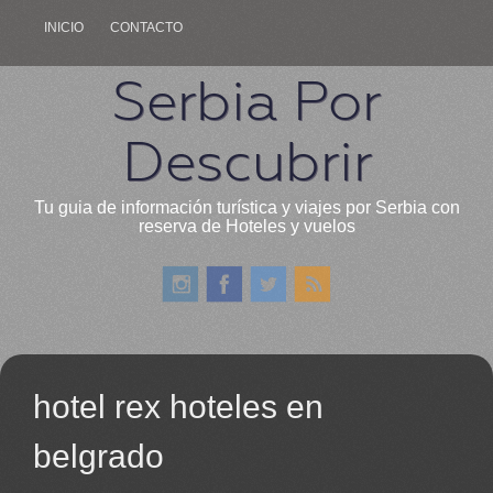
INICIO
CONTACTO
Serbia Por
Descubrir
Tu guia de información turística y viajes por Serbia con
reserva de Hoteles y vuelos
hotel rex hoteles en
belgrado