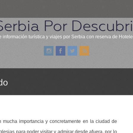
Serbia Por Descubri
 información turística y viajes por Serbia con reserva de Hotele
ado
en mucha importancia y concretamente en la ciudad de
sias para poder visitar y admirar desde afuera, por lo