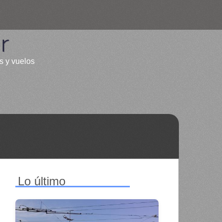
r
s y vuelos
Lo último