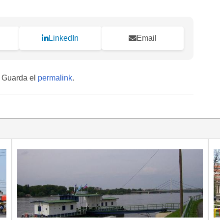
LinkedIn
Email
. Guarda el
permalink
.