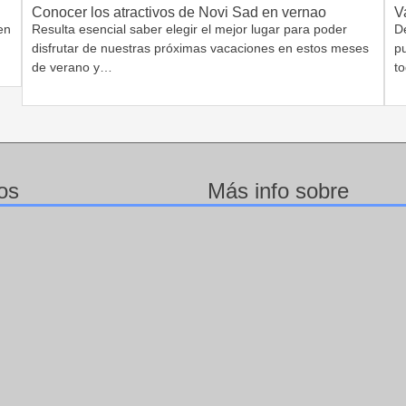
Conocer los atractivos de Novi Sad en vernao
V
en
Resulta esencial saber elegir el mejor lugar para poder
D
disfrutar de nuestras próximas vacaciones en estos meses
pu
de verano y…
t
os
Más info sobre