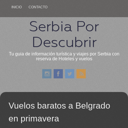
INICIO
CONTACTO
Serbia Por
Descubrir
Tu guia de información turística y viajes por Serbia con
reserva de Hoteles y vuelos
Vuelos baratos a Belgrado
en primavera