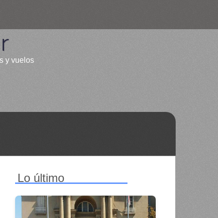
r
s y vuelos
Lo último