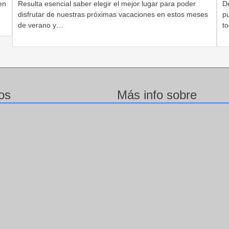
en
Resulta esencial saber elegir el mejor lugar para poder
D
disfrutar de nuestras próximas vacaciones en estos meses
pu
de verano y…
t
os
Más info sobre