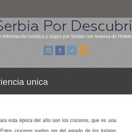
Serbia Por Descubri
 información turística y viajes por Serbia con reserva de Hotele
iencia unica
para esta época del año son los cruceros, que es una
 Estos cruceros suelen ser del agrado de los turistas